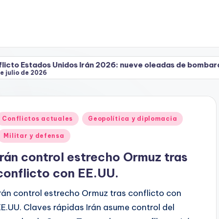
nidos Irán 2026: nueve oleadas de bombardeos
Bo
2
nidos Irán 2026: nueve oleadas de bombardeos
Bo
2
Publicado
Conflictos actuales
Geopolítica y diplomacia
en
Militar y defensa
Irán control estrecho Ormuz tras
conflicto con EE.UU.
Irán control estrecho Ormuz tras conflicto con
EE.UU. Claves rápidas Irán asume control del