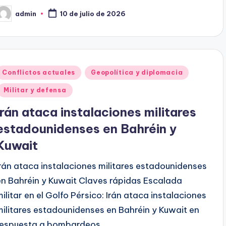
admin
10 de julio de 2026
ublicado
or
Publicado
Conflictos actuales
Geopolítica y diplomacia
en
Militar y defensa
Irán ataca instalaciones militares
estadounidenses en Bahréin y
Kuwait
Irán ataca instalaciones militares estadounidenses
en Bahréin y Kuwait Claves rápidas Escalada
militar en el Golfo Pérsico: Irán ataca instalaciones
militares estadounidenses en Bahréin y Kuwait en
respuesta a bombardeos…