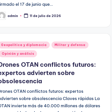
firmado el 17 de junio que…
admin
11 de julio de 2026
ublicado
or
Publicado
Geopolítica y diplomacia
Militar y defensa
en
Opinión y análisis
Drones OTAN conflictos futuros:
expertos advierten sobre
obsolescencia
Drones OTAN conflictos futuros: expertos
advierten sobre obsolescencia Claves rápidas La
OTAN invierte más de 40.000 millones de dólares