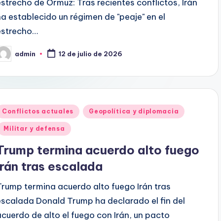
estrecho de Ormuz: Tras recientes conflictos, Irán
ha establecido un régimen de "peaje" en el
estrecho…
admin
12 de julio de 2026
ublicado
or
Publicado
Conflictos actuales
Geopolítica y diplomacia
en
Militar y defensa
Trump termina acuerdo alto fuego
Irán tras escalada
Trump termina acuerdo alto fuego Irán tras
escalada Donald Trump ha declarado el fin del
acuerdo de alto el fuego con Irán, un pacto