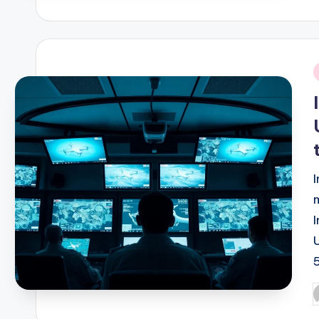
p
P
p