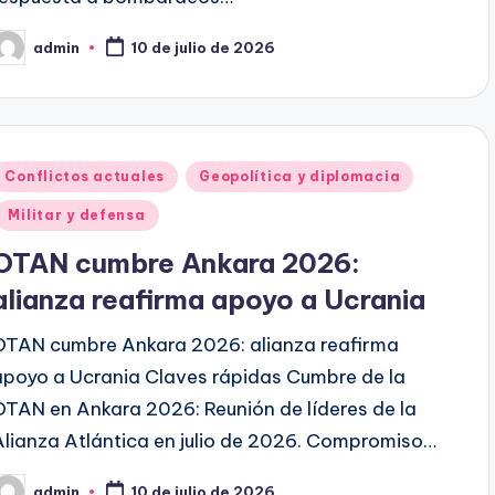
admin
10 de julio de 2026
ublicado
or
Publicado
Conflictos actuales
Geopolítica y diplomacia
en
Militar y defensa
OTAN cumbre Ankara 2026:
alianza reafirma apoyo a Ucrania
OTAN cumbre Ankara 2026: alianza reafirma
apoyo a Ucrania Claves rápidas Cumbre de la
OTAN en Ankara 2026: Reunión de líderes de la
Alianza Atlántica en julio de 2026. Compromiso…
admin
10 de julio de 2026