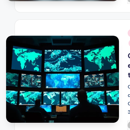
P
p
P