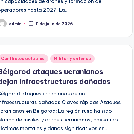
en capacidades de drones y formación de
operadores hasta 2027. La…
admin
11 de julio de 2026
ublicado
or
Publicado
Conflictos actuales
Militar y defensa
en
Bélgorod ataques ucranianos
dejan infraestructuras dañadas
Bélgorod ataques ucranianos dejan
infraestructuras dañadas Claves rápidas Ataques
ucranianos en Bélgorod: La región rusa ha sido
blanco de misiles y drones ucranianos, causando
víctimas mortales y daños significativos en…