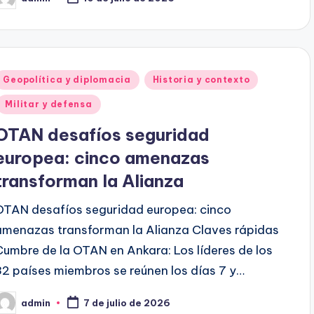
ublicado
or
Publicado
Geopolítica y diplomacia
Historia y contexto
en
Militar y defensa
OTAN desafíos seguridad
europea: cinco amenazas
transforman la Alianza
OTAN desafíos seguridad europea: cinco
amenazas transforman la Alianza Claves rápidas
Cumbre de la OTAN en Ankara: Los líderes de los
32 países miembros se reúnen los días 7 y…
admin
7 de julio de 2026
ublicado