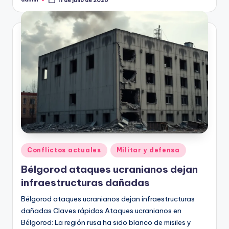
Publicado
por
Publicado
Conflictos actuales
Militar y defensa
en
Bélgorod ataques ucranianos dejan
infraestructuras dañadas
Bélgorod ataques ucranianos dejan infraestructuras
dañadas Claves rápidas Ataques ucranianos en
Bélgorod: La región rusa ha sido blanco de misiles y