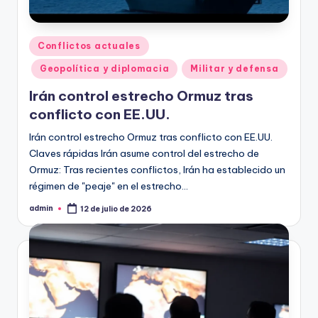
Publicado
Conflictos actuales
en
Geopolítica y diplomacia
Militar y defensa
Irán control estrecho Ormuz tras
conflicto con EE.UU.
Irán control estrecho Ormuz tras conflicto con EE.UU.
Claves rápidas Irán asume control del estrecho de
Ormuz: Tras recientes conflictos, Irán ha establecido un
régimen de "peaje" en el estrecho…
admin
12 de julio de 2026
Publicado
por