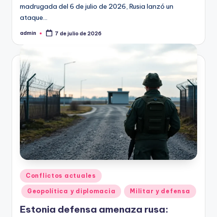
madrugada del 6 de julio de 2026, Rusia lanzó un
ataque…
admin
7 de julio de 2026
Publicado
por
Publicado
Conflictos actuales
en
Geopolítica y diplomacia
Militar y defensa
Estonia defensa amenaza rusa: