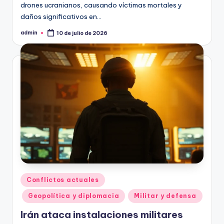
drones ucranianos, causando víctimas mortales y
daños significativos en…
admin
10 de julio de 2026
Publicado
por
Publicado
Conflictos actuales
en
Geopolítica y diplomacia
Militar y defensa
Irán ataca instalaciones militares