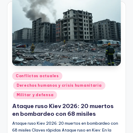
Publicado
Conflictos actuales
en
Derechos humanos y crisis humanitaria
Militar y defensa
Ataque ruso Kiev 2026: 20 muertos
en bombardeo con 68 misiles
Ataque ruso Kiev 2026: 20 muertos en bombardeo con
68 misiles Claves rápidas Ataque ruso en Kiev: En la