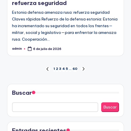
refuerza seguridad
Estonia defensa amenaza rusa: refuerza seguridad
Claves rápidas Refuerzo de la defensa estonia: Estonia
ha incrementado su seguridad en todos los frentes—
militar, social y legislativo—para enfrentar la amenaza
rusa. Cooperación…
admin
6 de julio de 2026
Publicado
por
Paginación
1
2
3
4
5
…
60
PÁGINA
SIGUIENTE
ANTERIOR
PÁGINA
de
entradas
Buscar
Buscar
Entradas recientes