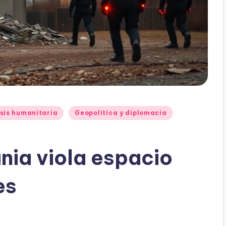
sis humanitaria
Geopolítica y diplomacia
nia viola espacio
es