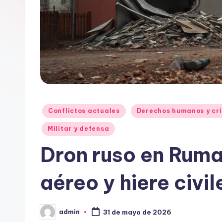
Publicado
Conflictos actuales
Derechos humanos y cri
en
Militar y defensa
Dron ruso en Ruma
aéreo y hiere civil
admin
31 de mayo de 2026
Publicado