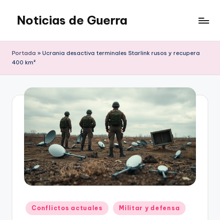
Noticias de Guerra
Saltar
al
contenido
Portada
»
Ucrania desactiva terminales Starlink rusos y recupera
400 km²
Publicado
Conflictos actuales
Militar y defensa
en