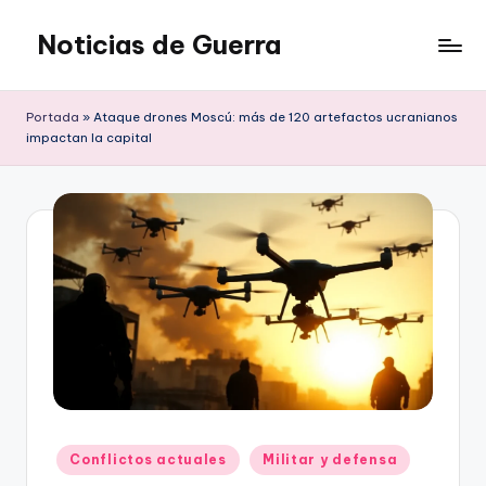
Noticias de Guerra
Saltar
al
contenido
Portada
»
Ataque drones Moscú: más de 120 artefactos ucranianos
impactan la capital
Publicado
Conflictos actuales
Militar y defensa
en