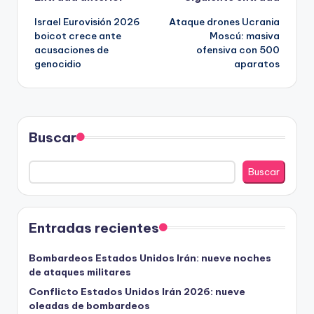
Navegación
Israel Eurovisión 2026
Ataque drones Ucrania
de
boicot crece ante
Moscú: masiva
acusaciones de
ofensiva con 500
entradas
genocidio
aparatos
Buscar
Buscar
Entradas recientes
Bombardeos Estados Unidos Irán: nueve noches
de ataques militares
Conflicto Estados Unidos Irán 2026: nueve
oleadas de bombardeos