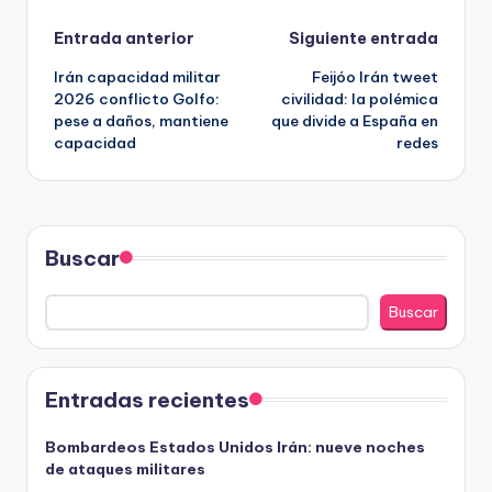
Navegación
Entrada anterior
Siguiente entrada
Irán capacidad militar
Feijóo Irán tweet
de
2026 conflicto Golfo:
civilidad: la polémica
pese a daños, mantiene
que divide a España en
entradas
capacidad
redes
Buscar
Buscar
Entradas recientes
Bombardeos Estados Unidos Irán: nueve noches
de ataques militares