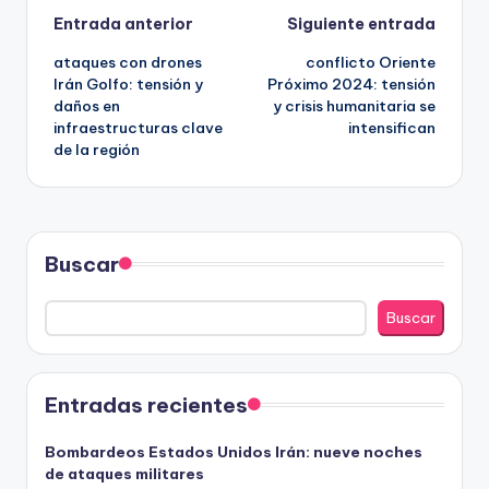
Navegación
Entrada anterior
Siguiente entrada
ataques con drones
conflicto Oriente
de
Irán Golfo: tensión y
Próximo 2024: tensión
daños en
y crisis humanitaria se
entradas
infraestructuras clave
intensifican
de la región
Buscar
Buscar
Entradas recientes
Bombardeos Estados Unidos Irán: nueve noches
de ataques militares