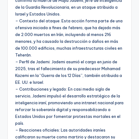
confirmó la muerte de Majid Jademi, jefe de Inteligencia
de la Guardia Revolucionaria, en un ataque atribuido a
Israel y Estados Unidos.
– Contexto del ataque: Esta acción forma parte de una
ofensiva iniciada a fines de febrero, que ha dejado más
de 2.000 muertos en Irán, incluyendo al menos 216
menores, y ha causado la destrucción o daños en más
de 100.000 edificios, muchas infraestructuras civiles en
Teherán.
– Perfil de Jademi: Jademi asumió el cargo en junio de
2025, tras el fallecimiento de su predecesor Mohamad
Kazemi en la “Guerra de los 12 Días”, también atribuida a
EE. UU. e Israel.
– Contribuciones y legado: En casi medio siglo de
servicio, Jademi impulsó el desarrollo estratégico de la
inteligencia iraní, promoviendo una intranet nacional para
reforzar la soberanía digital y responsabilizando a
Estados Unidos por fomentar protestas mortales en el
país.
– Reacciones oficiales: Las autoridades iraníes
calificaron su muerte como martirio y destacaron su