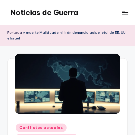
Noticias de Guerra
Saltar
al
contenido
Portada
»
muerte Majid Jademi: Irán denuncia golpe letal de EE. UU.
e Israel
Publicado
Conflictos actuales
en