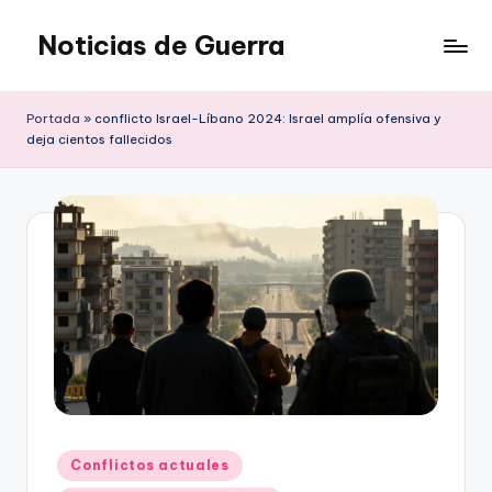
Noticias de Guerra
Saltar
al
contenido
Portada
»
conflicto Israel-Líbano 2024: Israel amplía ofensiva y
deja cientos fallecidos
Publicado
Conflictos actuales
en