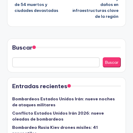
de 54 muertos y
daños en
entradas
ciudades devastadas
infraestructuras clave
de la región
Buscar
Buscar
Entradas recientes
Bombardeos Estados Unidos Irán: nueve noches
de ataques militares
Conflicto Estados Unidos Irán 2026: nueve
oleadas de bombardeos
Bombardeo Rusia Kiev drones misiles: 41