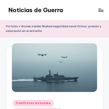
Noticias de Guerra
Saltar
al
contenido
Portada
»
drones iraníes Shahed seguridad naval Ormuz: presión y
saturación en el estrecho
Publicado
Conflictos actuales
en