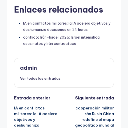
Enlaces relacionados
IA en conflictos militares: la IA acelera objetivos y
deshumaniza decisiones en 24 horas
conflicto Irán-Israel 2026: Israel intensifica
asesinatos y Irán contraataca
admin
Ver todas las entradas
Navegación
Entrada anterior
Siguiente entrada
IA en conflictos
cooperación militar
de
militares: la IA acelera
Irán Rusia China
objetivos y
redefine el mapa
entradas
deshumaniza
geopolítico mundial