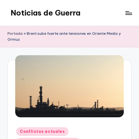
Noticias de Guerra
Saltar
al
contenido
Portada
»
Brent sube fuerte ante tensiones en Oriente Medio y
Ormuz
Publicado
Conflictos actuales
en