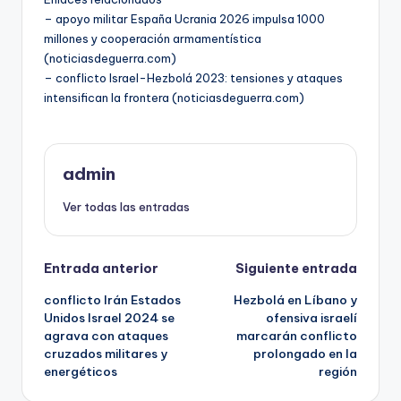
– apoyo militar España Ucrania 2026 impulsa 1000
millones y cooperación armamentística
(noticiasdeguerra.com)
– conflicto Israel-Hezbolá 2023: tensiones y ataques
intensifican la frontera (noticiasdeguerra.com)
admin
Ver todas las entradas
Navegación
Entrada anterior
Siguiente entrada
conflicto Irán Estados
Hezbolá en Líbano y
de
Unidos Israel 2024 se
ofensiva israelí
agrava con ataques
marcarán conflicto
entradas
cruzados militares y
prolongado en la
energéticos
región