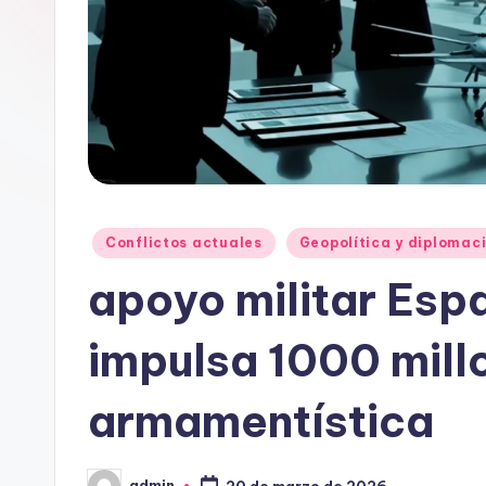
Publicado
Conflictos actuales
Geopolítica y diplomac
en
apoyo militar Esp
impulsa 1000 mill
armamentística
admin