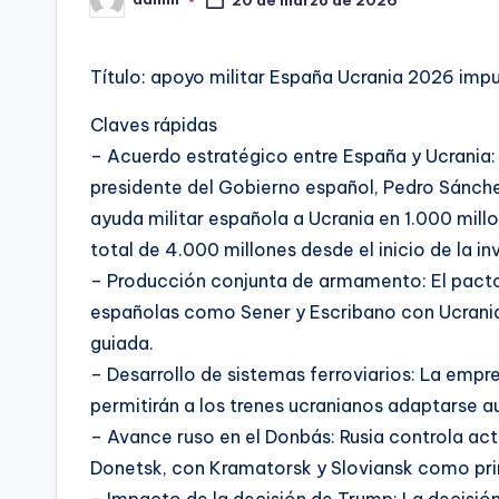
20 de marzo de 2026
Publicado
por
Título: apoyo militar España Ucrania 2026 imp
Claves rápidas
– Acuerdo estratégico entre España y Ucrania: E
presidente del Gobierno español, Pedro Sánche
ayuda militar española a Ucrania en 1.000 mil
total de 4.000 millones desde el inicio de la in
– Producción conjunta de armamento: El pact
españolas como Sener y Escribano con Ucrania 
guiada.
– Desarrollo de sistemas ferroviarios: La empr
permitirán a los trenes ucranianos adaptarse 
– Avance ruso en el Donbás: Rusia controla act
Donetsk, con Kramatorsk y Sloviansk como pri
– Impacto de la decisión de Trump: La decisió