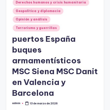
Derechos humanos y crisis humanitaria
Geopolítica y diplomacia
Opinión y análisis
Terrorismo y guerrillas
puertos España
buques
armamentísticos
MSC Siena MSC Danit
en Valencia y
Barcelona
admin
13 de marzo de 2026
Publicado
por