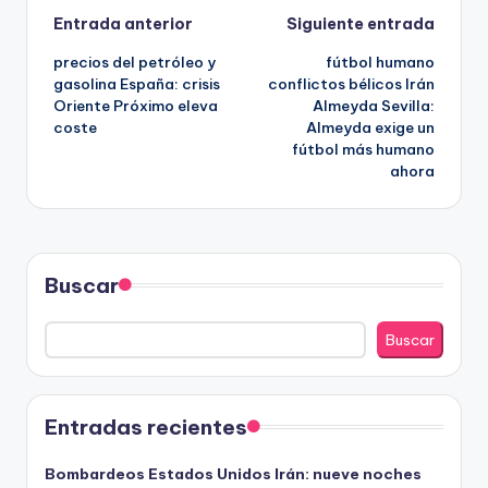
Navegación
Entrada anterior
Siguiente entrada
precios del petróleo y
fútbol humano
de
gasolina España: crisis
conflictos bélicos Irán
Oriente Próximo eleva
Almeyda Sevilla:
entradas
coste
Almeyda exige un
fútbol más humano
ahora
Buscar
Buscar
Entradas recientes
Bombardeos Estados Unidos Irán: nueve noches