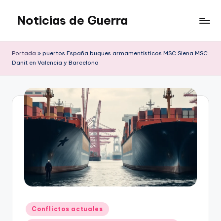
Noticias de Guerra
Saltar
al
contenido
Portada
»
puertos España buques armamentísticos MSC Siena MSC
Danit en Valencia y Barcelona
Publicado
Conflictos actuales
en