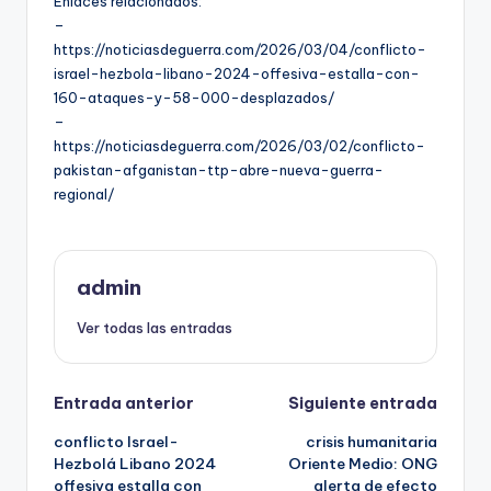
Enlaces relacionados:
–
https://noticiasdeguerra.com/2026/03/04/conflicto-
israel-hezbola-libano-2024-offesiva-estalla-con-
160-ataques-y-58-000-desplazados/
–
https://noticiasdeguerra.com/2026/03/02/conflicto-
pakistan-afganistan-ttp-abre-nueva-guerra-
regional/
admin
Ver todas las entradas
Navegación
Entrada anterior
Siguiente entrada
conflicto Israel-
crisis humanitaria
de
Hezbolá Libano 2024
Oriente Medio: ONG
offesiva estalla con
alerta de efecto