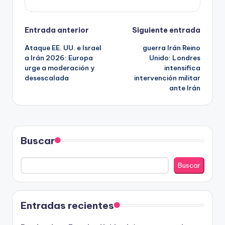
Navegación
Entrada anterior
Siguiente entrada
Ataque EE. UU. e Israel
guerra Irán Reino
de
a Irán 2026: Europa
Unido: Londres
urge a moderación y
intensifica
entradas
desescalada
intervención militar
ante Irán
Buscar
Buscar
Entradas recientes