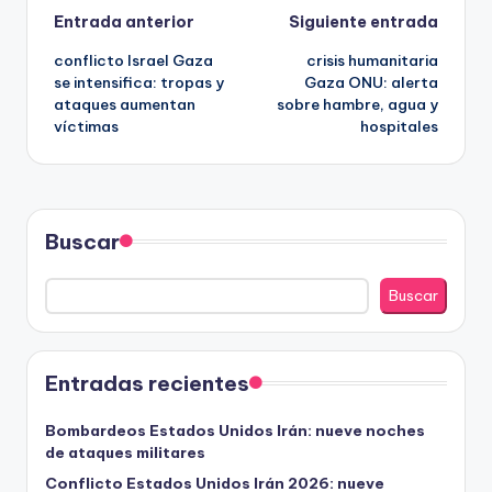
Navegación
Entrada anterior
Siguiente entrada
conflicto Israel Gaza
crisis humanitaria
de
se intensifica: tropas y
Gaza ONU: alerta
ataques aumentan
sobre hambre, agua y
entradas
víctimas
hospitales
Buscar
Buscar
Entradas recientes
Bombardeos Estados Unidos Irán: nueve noches
de ataques militares
Conflicto Estados Unidos Irán 2026: nueve