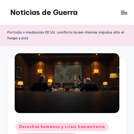
Noticias de Guerra
Saltar
al
contenido
Portada
»
mediación EE.UU. conflicto Israel-Hamas impulsa alto el
fuego y paz
Publicado
Derechos humanos y crisis humanitaria
en