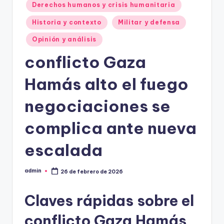
Derechos humanos y crisis humanitaria
Historia y contexto
Militar y defensa
Opinión y análisis
conflicto Gaza
Hamás alto el fuego
negociaciones se
complica ante nueva
escalada
admin
26 de febrero de 2026
Publicado
por
Claves rápidas sobre el
conflicto Gaza Hamás