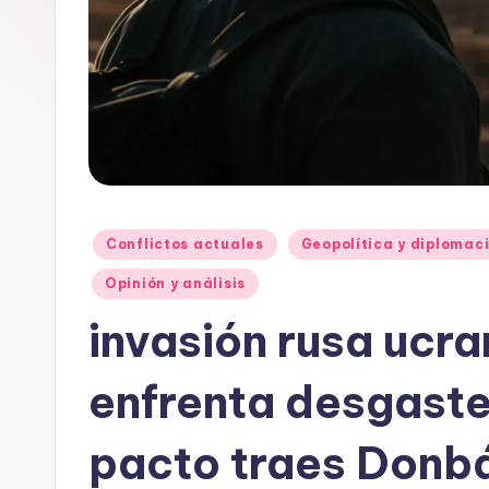
Publicado
Conflictos actuales
Geopolítica y diplomac
en
Opinión y análisis
invasión rusa ucr
enfrenta desgaste
pacto traes Donb