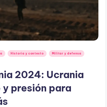
ia
Historia y contexto
Militar y defensa
ania 2024: Ucrania
 y presión para
ás