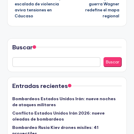
de
escalada de violencia
guerra Wagner
aviva tensiones en
redefine el mapa
entradas
Cáucaso
regional
Buscar
Buscar
Entradas recientes
Bombardeos Estados Unidos Irán: nueve noches
de ataques militares
Conflicto Estados Unidos Irán 2026: nueve
oleadas de bombardeos
Bombardeo Rusia Kiev drones misiles: 41
proyectiles