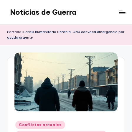
Noticias de Guerra
Saltar
al
contenido
Portada
»
crisis humanitaria Ucrania: ONU convoca emergencia por
ayuda urgente
Publicado
Conflictos actuales
en