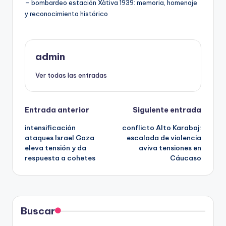
– bombardeo estación Xàtiva 1939: memoria, homenaje
y reconocimiento histórico
admin
Ver todas las entradas
Navegación
Entrada anterior
Siguiente entrada
intensificación
conflicto Alto Karabaj:
de
ataques Israel Gaza
escalada de violencia
eleva tensión y da
aviva tensiones en
entradas
respuesta a cohetes
Cáucaso
Buscar