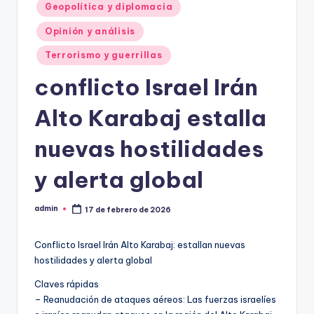
Geopolítica y diplomacia
Opinión y análisis
Terrorismo y guerrillas
conflicto Israel Irán
Alto Karabaj estalla
nuevas hostilidades
y alerta global
admin
17 de febrero de 2026
Publicado
por
Conflicto Israel Irán Alto Karabaj: estallan nuevas
hostilidades y alerta global
Claves rápidas
– Reanudación de ataques aéreos: Las fuerzas israelíes