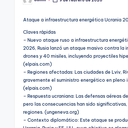
9 de febrero de 2026
Publicado
por
Ataque a infraestructura energética Ucrania 20
Claves rápidas
– Nuevo ataque ruso a infraestructura energéti
2026, Rusia lanzó un ataque masivo contra la i
drones y 40 misiles, incluyendo proyectiles hipe
(elpais.com)
– Regiones afectadas: Las ciudades de Lviv, R
gravemente el suministro energético en pleno 
(elpais.com)
– Respuesta ucraniana: Las defensas aéreas de 
pero las consecuencias han sido significativas,
regiones. (ungeneva.org)
– Contexto diplomático: Este ataque se produc
Ucrania, Rusia y EE. UU., cuyo objetivo es alcan