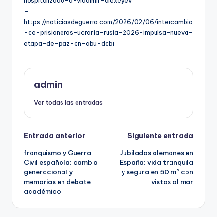
hospitalizado-a-vladimir-alexéyev
–
https://noticiasdeguerra.com/2026/02/06/intercambio
-de-prisioneros-ucrania-rusia-2026-impulsa-nueva-
etapa-de-paz-en-abu-dabi
admin
Ver todas las entradas
Navegación
Entrada anterior
Siguiente entrada
franquismo y Guerra
Jubilados alemanes en
de
Civil española: cambio
España: vida tranquila
generacional y
y segura en 50 m² con
entradas
memorias en debate
vistas al mar
académico