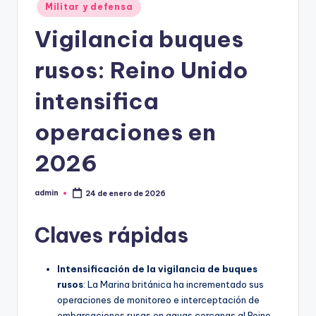
Militar y defensa
Vigilancia buques
rusos: Reino Unido
intensifica
operaciones en
2026
admin
24 de enero de 2026
Publicado
por
Claves rápidas
Intensificación de la vigilancia de buques
rusos
: La Marina británica ha incrementado sus
operaciones de monitoreo e interceptación de
embarcaciones rusas en aguas cercanas al Reino