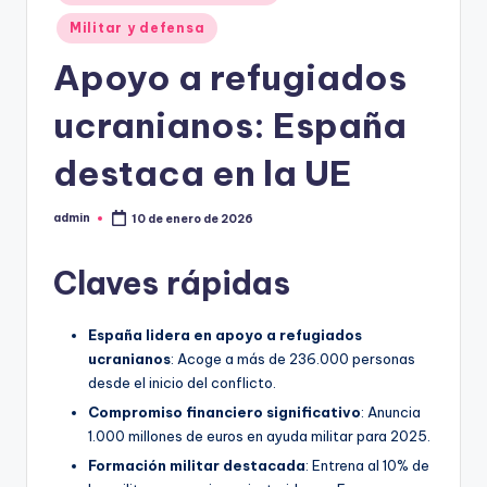
Militar y defensa
Apoyo a refugiados
ucranianos: España
destaca en la UE
admin
10 de enero de 2026
Publicado
por
Claves rápidas
España lidera en apoyo a refugiados
ucranianos
: Acoge a más de 236.000 personas
desde el inicio del conflicto.
Compromiso financiero significativo
: Anuncia
1.000 millones de euros en ayuda militar para 2025.
Formación militar destacada
: Entrena al 10% de