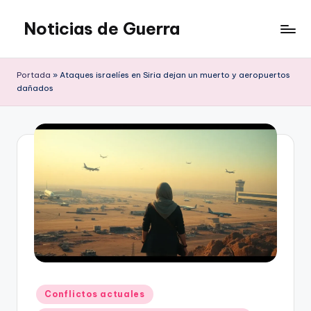
Noticias de Guerra
Saltar
al
contenido
Portada
»
Ataques israelíes en Siria dejan un muerto y aeropuertos
dañados
Publicado
Conflictos actuales
en