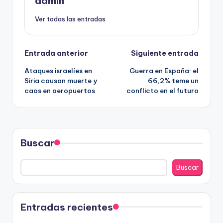
admin
Ver todas las entradas
Navegación
Entrada anterior
Siguiente entrada
Ataques israelíes en
Guerra en España: el
de
Siria causan muerte y
66,2% teme un
caos en aeropuertos
conflicto en el futuro
entradas
Buscar
Buscar
Entradas recientes