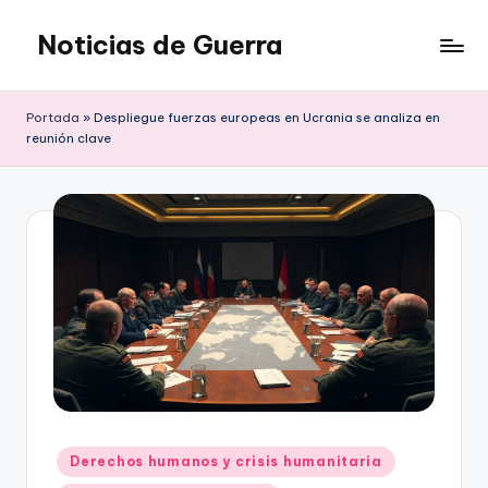
Noticias de Guerra
Saltar
al
contenido
Portada
»
Despliegue fuerzas europeas en Ucrania se analiza en
reunión clave
Publicado
Derechos humanos y crisis humanitaria
en