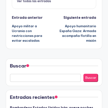
Ver todas las entradas
Navegación
Entrada anterior
Siguiente entrada
Apoyo militar a
Apoyo humanitario
de
Ucrania con
España Gaza: Armada
restricciones para
acompaña flotilla en
entradas
evitar escaladas
misión
Buscar
Buscar
Entradas recientes
Bombardeos Estados Unidos Irán: nueve noches