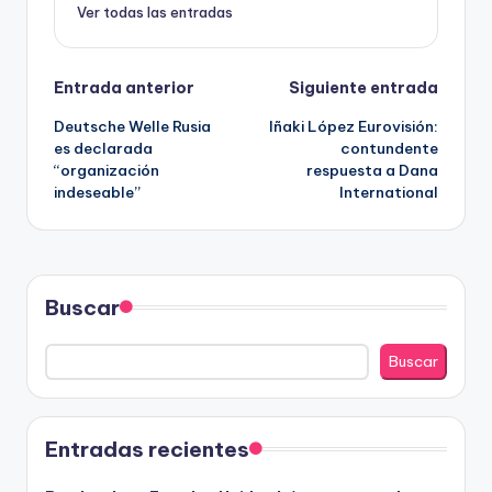
Ver todas las entradas
Navegación
Entrada anterior
Siguiente entrada
Deutsche Welle Rusia
Iñaki López Eurovisión:
de
es declarada
contundente
“organización
respuesta a Dana
entradas
indeseable”
International
Buscar
Buscar
Entradas recientes