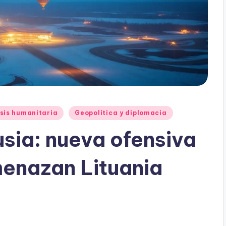
sis humanitaria
Geopolítica y diplomacia
usia: nueva ofensiva
enazan Lituania