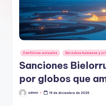
Publicado
Conflictos actuales
Derechos humanos y cri
en
Sanciones Bielorr
por globos que am
admin
19 de diciembre de 2025
Publicado
por