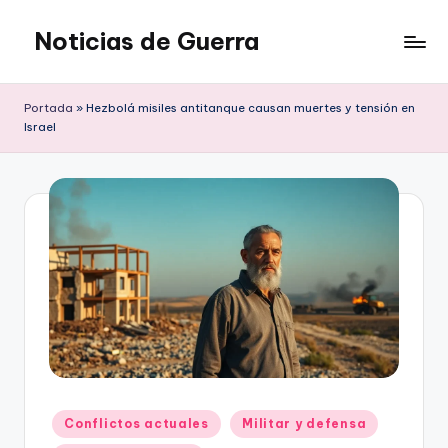
Noticias de Guerra
Saltar
al
contenido
Portada
»
Hezbolá misiles antitanque causan muertes y tensión en
Israel
Publicado
Conflictos actuales
Militar y defensa
en