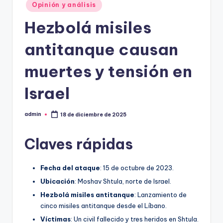
Opinión y análisis
Hezbolá misiles
antitanque causan
muertes y tensión en
Israel
admin
18 de diciembre de 2025
Publicado
por
Claves rápidas
Fecha del ataque
: 15 de octubre de 2023.
Ubicación
: Moshav Shtula, norte de Israel.
Hezbolá misiles antitanque
: Lanzamiento de
cinco misiles antitanque desde el Líbano.
Víctimas
: Un civil fallecido y tres heridos en Shtula.