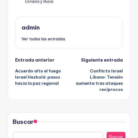
Ucrania y Rusia
admin
Ver todas las entradas
Navegación
Entrada anterior
Siguiente entrada
Acuerdo alto el fuego
Conflicto Israel
de
Israel Hezbolá: pasos
Líbano: Tensión
hacia la paz regional
aumenta tras ataques
entradas
recíprocos
Buscar
Buscar