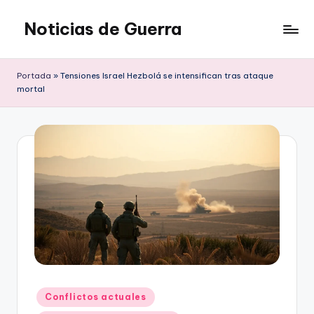
Noticias de Guerra
Saltar
al
contenido
Portada
»
Tensiones Israel Hezbolá se intensifican tras ataque
mortal
Publicado
Conflictos actuales
en