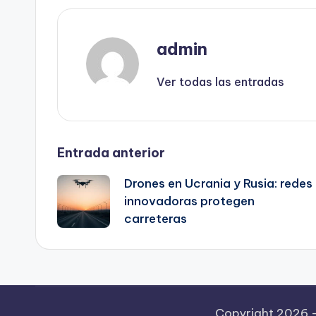
admin
Ver todas las entradas
Navegación
Entrada anterior
Drones en Ucrania y Rusia: redes
de
innovadoras protegen
carreteras
entradas
Copyright 2026