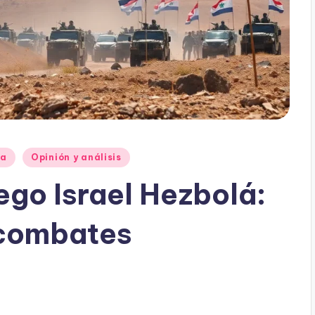
ia
Opinión y análisis
ego Israel Hezbolá:
 combates