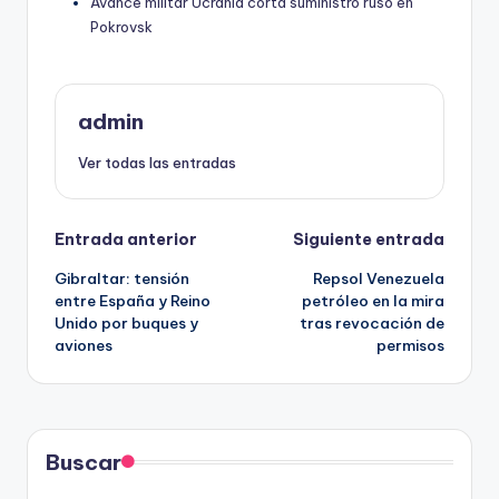
Avance militar Ucrania corta suministro ruso en
Pokrovsk
admin
Ver todas las entradas
Navegación
Entrada anterior
Siguiente entrada
Gibraltar: tensión
Repsol Venezuela
de
entre España y Reino
petróleo en la mira
Unido por buques y
tras revocación de
entradas
aviones
permisos
Buscar