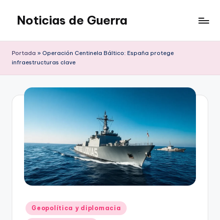
Noticias de Guerra
Saltar
al
contenido
Portada
»
Operación Centinela Báltico: España protege
infraestructuras clave
Publicado
Geopolítica y diplomacia
en