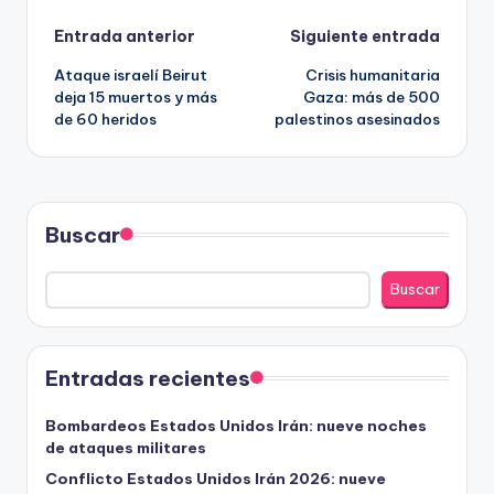
Navegación
Entrada anterior
Siguiente entrada
Ataque israelí Beirut
Crisis humanitaria
de
deja 15 muertos y más
Gaza: más de 500
de 60 heridos
palestinos asesinados
entradas
Buscar
Buscar
Entradas recientes
Bombardeos Estados Unidos Irán: nueve noches
de ataques militares
Conflicto Estados Unidos Irán 2026: nueve