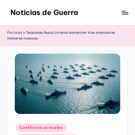
Noticias de Guerra
Saltar
al
contenido
Portada
»
Tensiones Rusia Ucrania aumentan tras maniobras
militares masivas
Publicado
Conflictos actuales
en