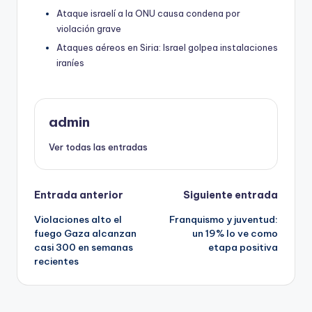
Ataque israelí a la ONU causa condena por
violación grave
Ataques aéreos en Siria: Israel golpea instalaciones
iraníes
admin
Ver todas las entradas
Navegación
Entrada anterior
Siguiente entrada
Violaciones alto el
Franquismo y juventud:
de
fuego Gaza alcanzan
un 19% lo ve como
casi 300 en semanas
etapa positiva
entradas
recientes