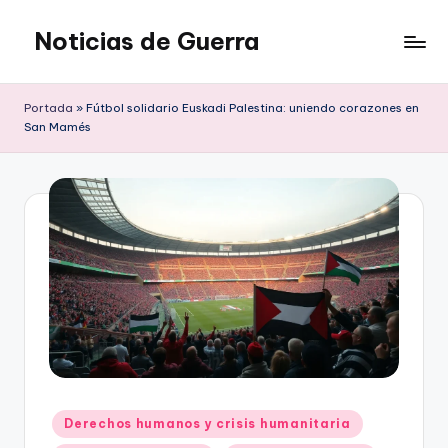
Noticias de Guerra
Saltar
al
contenido
Portada
»
Fútbol solidario Euskadi Palestina: uniendo corazones en
San Mamés
Publicado
Derechos humanos y crisis humanitaria
en