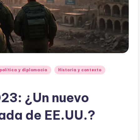
política y diplomacia
Historia y contexto
023: ¿Un nuevo
rada de EE.UU.?