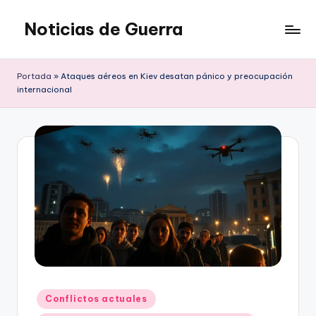
Noticias de Guerra
Saltar
al
contenido
Portada
»
Ataques aéreos en Kiev desatan pánico y preocupación
internacional
Publicado
Conflictos actuales
en