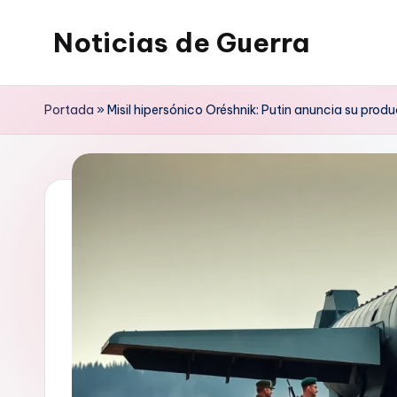
Noticias de Guerra
Saltar
al
contenido
Portada
»
Misil hipersónico Oréshnik: Putin anuncia su produ