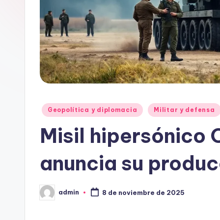
Publicado
Geopolítica y diplomacia
Militar y defensa
en
Misil hipersónico 
anuncia su produc
admin
8 de noviembre de 2025
Publicado
por