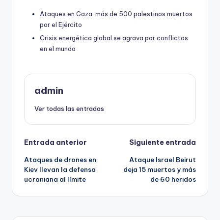
Ataques en Gaza: más de 500 palestinos muertos
por el Ejército
Crisis energética global se agrava por conflictos
en el mundo
admin
Ver todas las entradas
Navegación
Entrada anterior
Siguiente entrada
Ataques de drones en
Ataque Israel Beirut
de
Kiev llevan la defensa
deja 15 muertos y más
ucraniana al límite
de 60 heridos
entradas