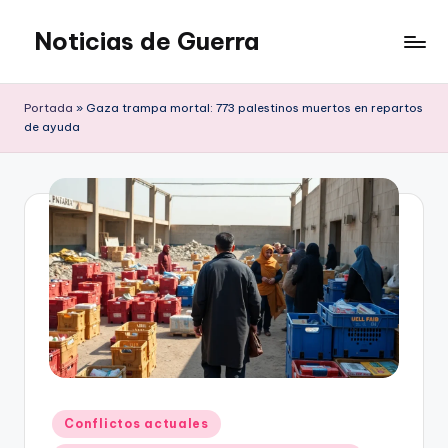
Noticias de Guerra
Saltar
al
contenido
Portada
»
Gaza trampa mortal: 773 palestinos muertos en repartos
de ayuda
Publicado
Conflictos actuales
en