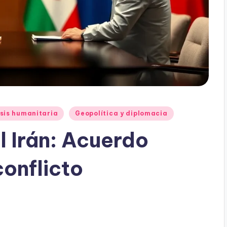
sis humanitaria
Geopolítica y diplomacia
el Irán: Acuerdo
conflicto