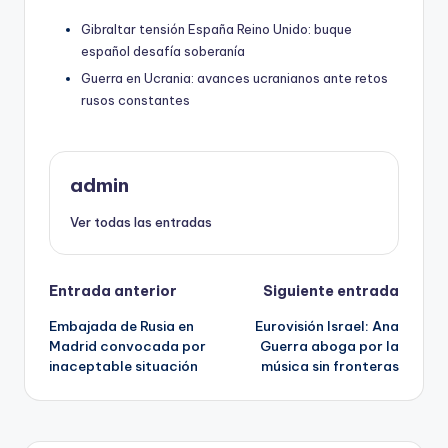
Gibraltar tensión España Reino Unido: buque
español desafía soberanía
Guerra en Ucrania: avances ucranianos ante retos
rusos constantes
admin
Ver todas las entradas
Navegación
Entrada anterior
Siguiente entrada
Embajada de Rusia en
Eurovisión Israel: Ana
de
Madrid convocada por
Guerra aboga por la
inaceptable situación
música sin fronteras
entradas