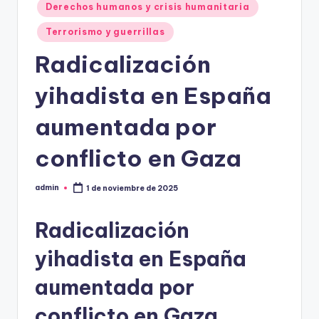
Derechos humanos y crisis humanitaria
Terrorismo y guerrillas
Radicalización
yihadista en España
aumentada por
conflicto en Gaza
admin
1 de noviembre de 2025
Publicado
por
Radicalización
yihadista en España
aumentada por
conflicto en Gaza