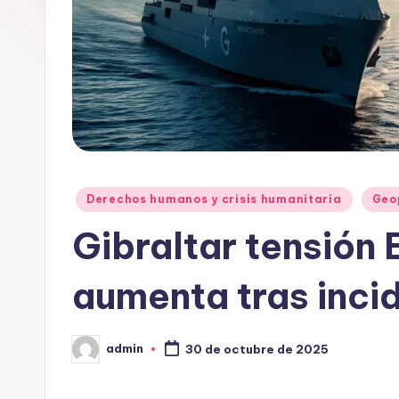
Publicado
Derechos humanos y crisis humanitaria
Geo
en
Gibraltar tensión
aumenta tras inci
admin
30 de octubre de 2025
Publicado
por