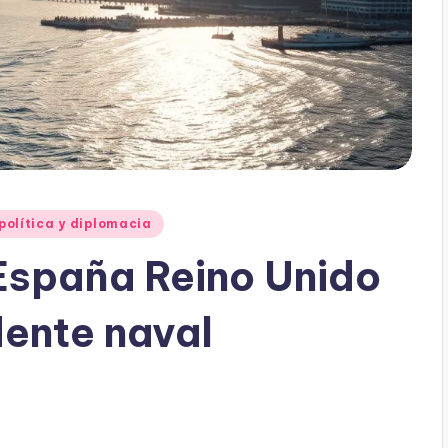
política y diplomacia
 España Reino Unido
dente naval