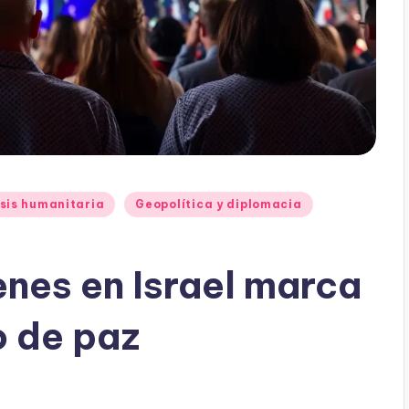
sis humanitaria
Geopolítica y diplomacia
enes en Israel marca
o de paz