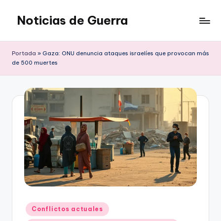
Noticias de Guerra
Saltar
al
contenido
Portada
»
Gaza: ONU denuncia ataques israelíes que provocan más
de 500 muertes
Publicado
Conflictos actuales
en