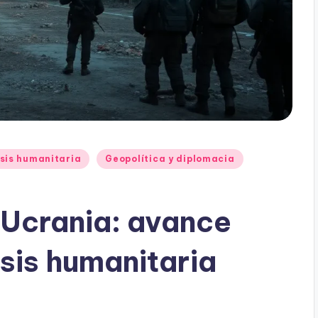
sis humanitaria
Geopolítica y diplomacia
 Ucrania: avance
isis humanitaria