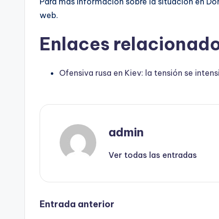
Para más información sobre la situación en Dón
web.
Enlaces relacionado
Ofensiva rusa en Kiev: la tensión se inten
admin
Ver todas las entradas
Navegación
Entrada anterior